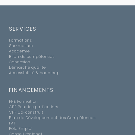
SERVICES
Formations
Sur-mesure
Académie
Bilan de compétences
Connexion
Démarche qualité
Accessibilité & handicap
FINANCEMENTS
FNE Formation
CPF Pour les particuliers
CPF Co-construit
Plan de Développement des Compétences
FAF
Pôle Emploi
Conseil régional