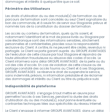
dommages et intérêts à quelque titre que ce soit.
Périmètre des Utilisateurs
Les droits d’utilisation du ou des module(s) de formation ou de
parcours de formation sont concédés au seul Client signataire du
bon de commande, et à seule fin de servir aux Stagiaires prévus et
nommés lors de la constitution du dossier de formation.
Les accès au contenu de formation, quels qu’ils soient, et
notamment l’identifiant et le mot de passe livrés au Stagiaire par
voie électronique sont des informations sensibles, strictement
personnelles et confidentielles, placées sous la responsabilité
exclusive du Client. A ce titre, ils ne peuvent être cédés, revendus ni
partagés. Le Client se porte garant auprès du GROUPE AVANTAGES
de l’exécution de cette clause par tout Stagiaire et répondra de
toute utilisation frauduleuse ou abusive des codes d’accès. Le
Client informera sans délai GROUPE AVANTAGES de la perte ou du
vol des clés d’accès. En cas de violation de cette clause ou de
partage constaté des accès fournis au Client et à ses Stagiaires,
GROUPE AVANTAGES se réserve le droit de suspendre le service,
sans indemnité, préavis, ni information préalable et de réclamer
des dommages et intérêts au Client au titre du préjudice subi.
Indisponibilité de plateforme
GROUPE AVANTAGES s’engage à tout mettre en œuvre pour
permettre l’accès à ses Services, pendant la durée des droits
d’utilisation du ou des module(s), sauf panne éventuelle ou
contraintes techniques liées aux spécificités du réseau Internet.
Le Client s’engage à informer GROUPE AVANTAGES dans un délai