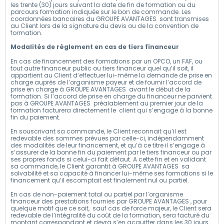
les trente (30) jours suivant la date de fin de formation ou du
parcours formation indiquée sur le bon de commande. Les
coordonnées bancaires du GROUPE AVANTAGES sont transmises
au Client lors de la signature du devis ou de la convention de
formation.
Modalités de règlement en cas de tiers financeur
En cas de financement des formations par un OPCO, un FAF, ou
tout autre financeur public ou tiers financeur quel qu’il soit, il
appartient au Client d’effectuer lui-même la demande de prise en
charge auprès de l’organisme payeur et de fournir l’accord de
prise en charge à GROUPE AVANTAGES avant le début de la
formation. Si l’accord de prise en charge du financeur ne parvient
pas à GROUPE AVANTAGES préalablement au premier jour de la
formation facturera directement le client qui s’engage à la bonne
fin du paiement.
En souscrivant sa commande, le Client reconnait qu’il est
redevable des sommes prévues par celle-ci, indépendamment
des modalités de leur financement, et qu’à ce titre il s’engage à
s’assurer de la bonne fin du paiement par le tiers financeur ou par
ses propres fonds si celui-ci fait défaut. A cette fin et en validant
sa commande, le Client garantit à GROUPE AVANTAGES sa
solvabilité et sa capacité à financer lui-même ses formations si le
financement qu’il escomptait est finalement nul ou partiel.
En cas de non-paiement total ou partiel par l’organisme
financeur des prestations fournies par GROUPE AVANTAGES , pour
quelque motif que ce soit, sauf cas de force majeur, le Client sera
redevable de l’intégralité du coût de la formation, sera facturé du
montant correspondant et devra s’en acquitter dans les 30 jours