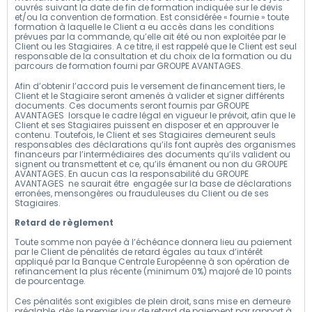
ouvrés suivant la date de fin de formation indiquée sur le devis
et/ou la convention de formation. Est considérée « fournie » toute
formation à laquelle le Client a eu accès dans les conditions
prévues par la commande, qu’elle ait été ou non exploitée par le
Client ou les Stagiaires. A ce titre, il est rappelé que le Client est seul
responsable de la consultation et du choix de la formation ou du
parcours de formation fourni par GROUPE AVANTAGES.
Afin d’obtenir l’accord puis le versement de financement tiers, le
Client et le Stagiaire seront amenés à valider et signer différents
documents. Ces documents seront fournis par GROUPE
AVANTAGES lorsque le cadre légal en vigueur le prévoit, afin que le
Client et ses Stagiaires puissent en disposer et en approuver le
contenu. Toutefois, le Client et ses Stagiaires demeurent seuls
responsables des déclarations qu’ils font auprès des organismes
financeurs par l’intermédiaires des documents qu’ils valident ou
signent ou transmettent et ce, qu’ils émanent ou non du GROUPE
AVANTAGES. En aucun cas la responsabilité du GROUPE
AVANTAGES ne saurait être engagée sur la base de déclarations
erronées, mensongères ou frauduleuses du Client ou de ses
Stagiaires.
Retard de règlement
Toute somme non payée à l’échéance donnera lieu au paiement
par le Client de pénalités de retard égales au taux d’intérêt
appliqué par la Banque Centrale Européenne à son opération de
refinancement la plus récente (minimum 0%) majoré de 10 points
de pourcentage.
Ces pénalités sont exigibles de plein droit, sans mise en demeure
préalable, dès le premier jour de retard de paiement par rapport à