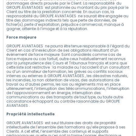
dommages directs prouvés par le Client. La responsabilité du
GROUPE AVANTAGES est plafonnée au montant du prix payé par le
Client au titre de la prestation concernée. En aucun cas, la
responsabilité du GROUPE AVANTAGES ne saurait être engagée au
titre des dommages indirects tels que perte de données, de
fichier(s), perte d’exploitation, préjudice commercial, manque à
gagner, atteinte à l’image et à la réputation.
Force majeure
GROUPE AVANTAGES ne pourra être tenue responsable à l’égard du
Client en cas d’inexécution de ses obligations résultant d’un
évènement de force majeure. Sont considérés comme cas de
force majeure ou cas fortuit, outre ceux habituellement reconnus
par la jurisprudence des Cours et Tribunaux français et sans que
cette liste soit restrictive : la maladie ou l’accident d’un consultant
ou d’un animateur de formation, les grèves ou conflits sociaux
internes ou externes à GROUPE AVANTAGES , les désastres naturels,
les incendies, la non obtention de visas, des autorisations de
travail ou d’autres permis, les lois ou règlements mis en place
ultérieurement, l’interruption des télécommunications, l’interruption
de l’approvisionnement en énergie, interruption des
communications ou des transports de tout type, ou toute autre
circonstance échappant au contrôle raisonnable du GROUPE
AVANTAGES .
Propriété intellectuelle
GROUPE AVANTAGES est seul titulaire des droits de propriété
intellectuelle de l’ensemble des formations qu’elle propose à ses
Clients. A cet effet, l’ensemble des contenus et supports
pédagogiques quelle qu’en soit la forme (papier, électronique,