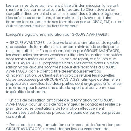
Les sommes dues par le client à titre d’indemnisation lui seront
mentionnées comme telles sur la facture. Le Client devra s’en
acquitter directement et dans le respect des délais de règlement
des présentes conditions, et ce même s’il prévoyait de faire
financer tout ou partie de ses formations par un OPCO, FAF, ou tout
autre financeur public ou tiers financeur.
Lorsqu’il s’agit d’une annulation par GROUPE AVANTAGES :
– GROUPE AVANTAGES se réserve le droit d’annuler ou de reporter
une session de formation si le nombre minimal de participants
n’est pas atteint. – En cas d’annulation par GROUPE AVANTAGES,
les éventuelles sommes versées au titre des formations annulées
sont remboursées au client. – En cas de report, et dès lors que
GROUPE AVANTAGES propose de nouvelles dates dans un délai
raisonnable, aucune somme ne peut être réclamée à GROUPE
AVANTAGES par le Client à titre de remboursement ou
d’indemnisation. Le Client est en droit de refuser les nouvelles
dates proposées par GROUPE AVANTAGES afin que ce dernier en
propose de nouvelles. Les deux parties sont engagées à faire leur
maximum pour trouver une date de report qui convienne aux
impératifs de chacun.
– En cas de cessation anticipée de la formation par GROUPE
AVANTAGES pour un cas de force majeur, le contrat est résilié de
plein droit et les prestations de formation effectivement
dispensées sont dues au prorata temporis de leur valeur prévue
au contrat.
– Dans tous les cas, l’annulation ou le report de la formation par
GROUPE AVANTAGES ne peut donner lieu au versement de