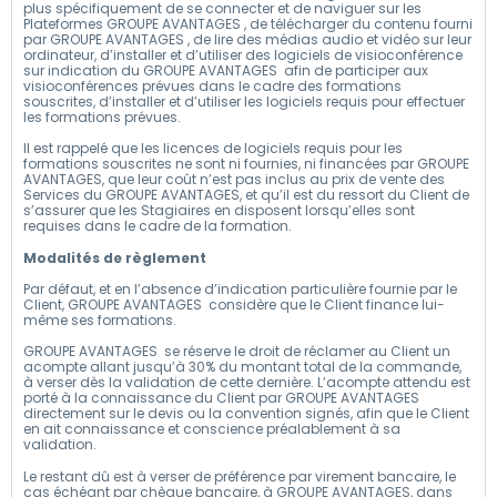
plus spécifiquement de se connecter et de naviguer sur les
Plateformes GROUPE AVANTAGES , de télécharger du contenu fourni
par GROUPE AVANTAGES , de lire des médias audio et vidéo sur leur
ordinateur, d’installer et d’utiliser des logiciels de visioconférence
sur indication du GROUPE AVANTAGES afin de participer aux
visioconférences prévues dans le cadre des formations
souscrites, d’installer et d’utiliser les logiciels requis pour effectuer
les formations prévues.
Il est rappelé que les licences de logiciels requis pour les
formations souscrites ne sont ni fournies, ni financées par GROUPE
AVANTAGES, que leur coût n’est pas inclus au prix de vente des
Services du GROUPE AVANTAGES, et qu’il est du ressort du Client de
s’assurer que les Stagiaires en disposent lorsqu’elles sont
requises dans le cadre de la formation.
Modalités de règlement
Par défaut, et en l’absence d’indication particulière fournie par le
Client, GROUPE AVANTAGES considère que le Client finance lui-
même ses formations.
GROUPE AVANTAGES se réserve le droit de réclamer au Client un
acompte allant jusqu’à 30% du montant total de la commande,
à verser dès la validation de cette dernière. L’acompte attendu est
porté à la connaissance du Client par GROUPE AVANTAGES
directement sur le devis ou la convention signés, afin que le Client
en ait connaissance et conscience préalablement à sa
validation.
Le restant dû est à verser de préférence par virement bancaire, le
cas échéant par chèque bancaire, à GROUPE AVANTAGES, dans