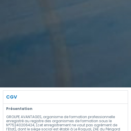
CGV
Présentation
GROUPE AVANTAGES, organisme de formation professionnelle
enregistré au registre des organismes de formation sous le
N°75240206424, (cet enregistrement ne vaut pas agrément de
l’Etat), dont le siège social est établi à Le Roqual, ZAE du Périgord