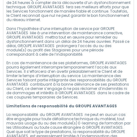
de 24 heures à compter de la découverte d’un dysfonctionnement
technique. GROUPE AVANTAGES fera ses meilleurs efforts pour que
les Services fonctionnent de manière fiable et continue. Toutefois,
le Client reconnait que nul ne peut garantir le bon fonctionnement
du réseau internet.
Dans l’hypothèse d’une interruption de service par GROUPE
AVANTAGES liée à une intervention de maintenance corrective,
GROUPE AVANTAGES mettra tout en œuvre pour remédier au
dysfonctionnement dans un délai de 24 heures ouvrées. Passé ce
délai, GROUPE AVANTAGES prolongera l’accès du ou des
module(s) au profit des Stagiaires pour une période
correspondant à celle de l’indisponibilité.
En cas de maintenance de ses plateformes, GROUPE AVANTAGES
pourra également interrompre temporairement l’accès aux
Services. Il s’efforcera d’en avertir préalablement le Client et de
limiter le temps d’interruption du service. La maintenance des
Services faisant partie intégrante des responsabilités du GROUPE
AVANTAGES contribuant à la bonne délivrance de ses prestations
au Client, ce dernier s’engage à ne pas réclamer d’indemnités ni
de dommages et intérêts à GROUPE AVANTAGES dans le cadre de
ces coupures temporaires de Services.
Limitations de responsabilité du GROUPE AVANTAGES
La responsabilité du GROUPE AVANTAGES ne peut en aucun cas
être engagée pour toute défaillance technique du matériel, tout
mauvais usage du ou des module(s) E-learning de formation par
les Utilisateurs ou toute cause étrangère à GROUPE AVANTAGES.
Quel que soit le type de prestations, la responsabilité du GROUPE
AVANTAGES est expressément limitée à l’indemnisation des