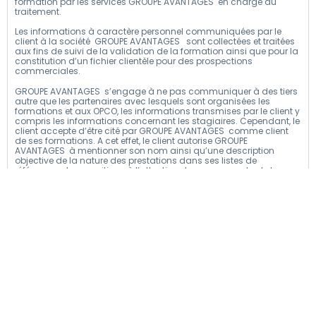
formation par les services GROUPE AVANTAGES en charge du
traitement.
Les informations à caractère personnel communiquées par le
client à la société GROUPE AVANTAGES sont collectées et traitées
aux fins de suivi de la validation de la formation ainsi que pour la
constitution d’un fichier clientèle pour des prospections
commerciales.
GROUPE AVANTAGES s’engage à ne pas communiquer à des tiers
autre que les partenaires avec lesquels sont organisées les
formations et aux OPCO, les informations transmises par le client y
compris les informations concernant les stagiaires. Cependant, le
client accepte d’être cité par GROUPE AVANTAGES comme client
de ses formations. A cet effet, le client autorise GROUPE
AVANTAGES à mentionner son nom ainsi qu’une description
objective de la nature des prestations dans ses listes de
références et propositions à l’attention de ses prospects et de sa
clientèle, entretiens avec des tiers, rapport d’activité, ainsi qu’en
cas de dispositions légales, réglementaires ou comptables
l’exigeant.
En particulier, GROUPE AVANTAGES conservera les données liées au
parcours et à l’évaluation des acquis du stagiaire, pour une
période n’excédant pas la durée nécessaire à l’appréciation de la
formation.
Suivant la loi « informatique et libertés » du 6 janvier 1978, le client
et le stagiaire disposent d’un droit d’accès, de modification,
rectification et de suppression des données à caractère personnel
le concernant.