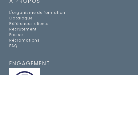
A PROPOS
L'organisme de formation
Catalogue
Références clients
Recrutement
Presse
Réclamations
FAQ
ENGAGEMENT
Notre organisme de formation respecte la
charte de déontologie du
CPF